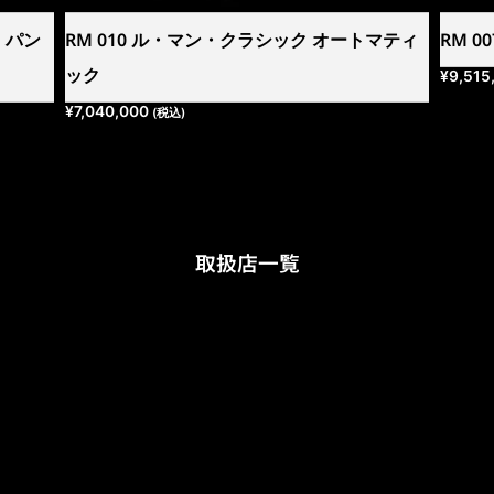
・パン
RM 010 ル・マン・クラシック オートマティ
RM 
ック
¥
9,515
¥
7,040,000
(税込)
取扱店一覧
ティック 銀座
〒104-0061 東京都中央区銀座7丁目6-19
Tel : 03-5537-6688
ティック 大阪
〒541-0057 大阪市中央区北久宝寺町3-6
TEL : 06-6210-1172
ティック 神戸
〒650-0021 兵庫県神戸市中央区三宮町3-1-