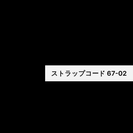
ラバー
アリゲーター
ラバーベルクロ
エラスティック
カーフ
ストラップコード 67-02
ラバー