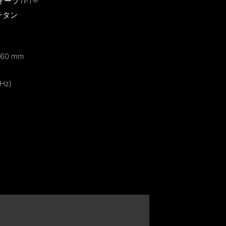
ーツTPT®
チタン
3.60 mm
Hz)