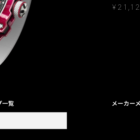
¥
21,1
プ一覧
メーカー
OH