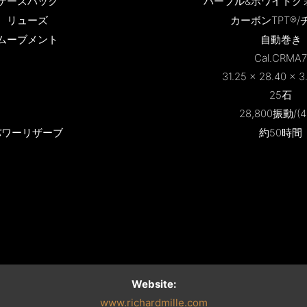
ケースバック
パープル&ホワイトクォ
リューズ
カーボンTPT®/
ムーブメント
自動巻き
Cal.CRMA7
31.25 × 28.40 × 
25石
28,800振動/(4
パワーリザーブ
約50時間
Website:
www.richardmille.com