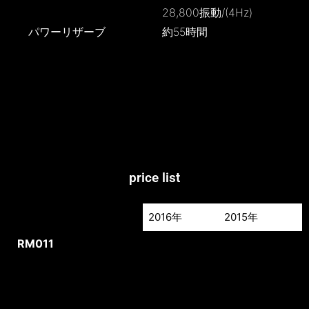
28,800振動/(4Hz)
パワーリザーブ
約55時間
price list
2016年
2015年
2
2016年
2015年
2
RM011
RG/TI
¥14,600,000
¥14,600,000
¥
RM011
RGMD/TI
¥21,000,000
RM011
RG IVORY
¥18,000,000
¥18,000,000
¥