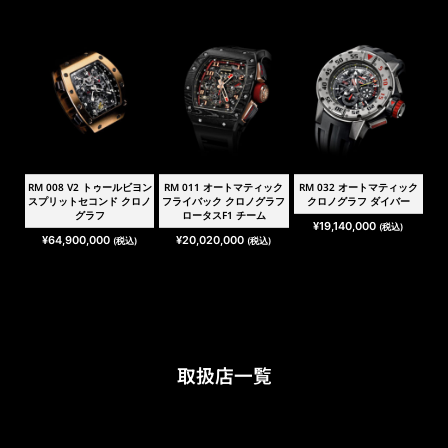
RM 008 V2 トゥールビヨン
RM 011 オートマティック
RM 032 オートマティック
スプリットセコンド クロノ
フライバック クロノグラフ
クロノグラフ ダイバー
グラフ
ロータスF1 チーム
¥
19,140,000
(税込)
¥
64,900,000
¥
20,020,000
(税込)
(税込)
取扱店一覧
リシャール・ミル ブ
〒104-0061 東京都中央区銀座7
ティック 銀座
丁目6-19