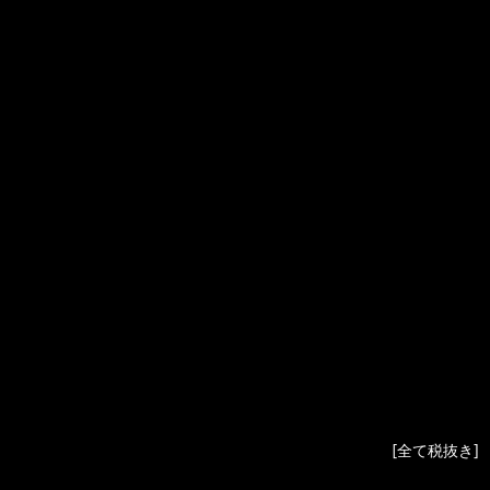
2013
RM011
RG/TI
LMC
RM011
TITALYT
RM011
TI/DLC
RM011
NTPT/RG
¥21,100,000
¥
LOTUS
F1 Team
RM011
NTPT
¥18,200,000
¥
LOTUS
F1 Team
RM011
TI
¥20,900,000
With
Bracelet
[全て税抜き]