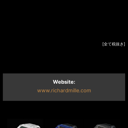
RM016
WGBD
Baguette
Dia
RM016
WGD
¥22,
Full Dia
[全て税抜き]
Website:
www.richardmille.com