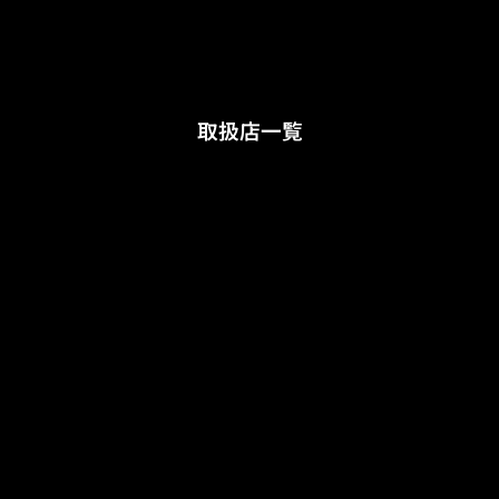
取扱店一覧
リシャール・ミル ブ
〒104-0061 東京都中央区銀座7
ティック 銀座
丁目6-19
Tel : 03-5537-6688
リシャール・ミル ブ
〒541-0057 大阪市中央区北久宝
ティック 大阪
寺町3-6-1 本町南ガーデンシティ
1階
TEL : 06-6210-1172
リシャール・ミル ブ
〒650-0021 兵庫県神戸市中央区
ティック 神戸
三宮町3-1-9
TEL : 078-392-5111
リシャール・ミル ブ
〒812-0027 福岡県福岡市博多区
ティック 福岡
下川端町3-2ホテルオークラ福岡