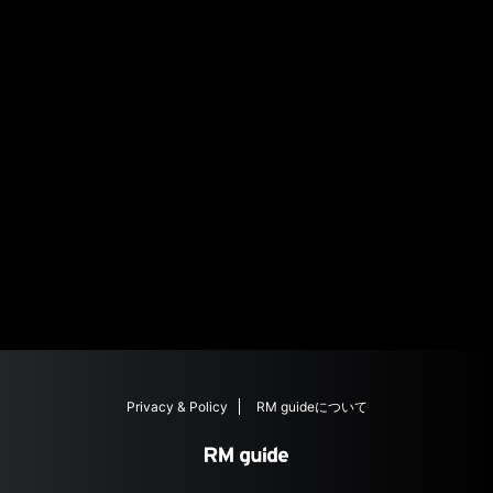
ビル1F
TEL : 092-409-5370
リシャール・ミル ブ
〒160-0022 東京都新宿区新宿3-
ティック 伊勢丹 新宿
14-1伊勢丹新宿店 本館5階
TEL : 03-3352-1111
リシャール・ミル ブ
〒460-8430 愛知県名古屋市中
ティック 松坂屋 名古
区栄3-16-1松坂屋名古屋店北館5
屋
階
TEL : 052-264-2733
Privacy & Policy
RM guideについて