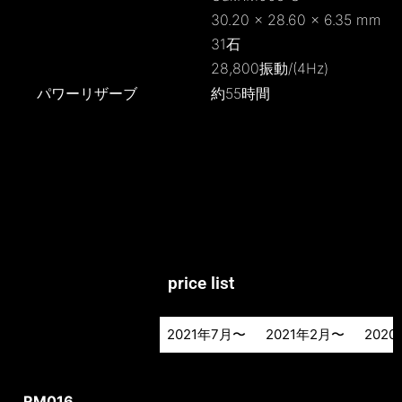
30.20 × 28.60 × 6.35 mm
31石
28,800振動/(4Hz)
パワーリザーブ
約55時間
price list
2021年7月〜
2021年2月〜
202
2021年7月〜
2021年2月〜
202
RM016
TI
¥11,600,000
¥10,700,000
RM016
RG
¥14,200,000
¥13,300,000