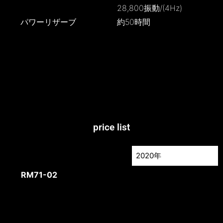
28,800振動/(4Hz)
パワーリザーブ
約50時間
price list
2020年
2020年
RM71-02
Bianca
¥59,000,000
RM71-02
Carmen
¥59,000,000
RM71-02
Diana
¥59,000,000