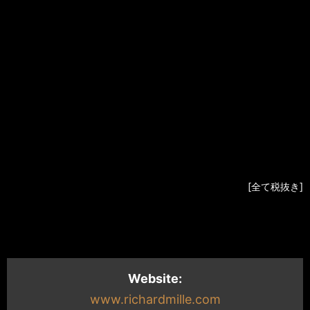
RM71-02
Dona
¥59,000,000
RM71-02
Gloria
¥59,000,000
RM71-02
Jane
¥59,000,000
RM71-02
Grace
¥59,000,000
RM71-02
Jssica
¥59,000,000
RM71-02
Liz
¥59,000,000
RM71-02
Paloma
¥59,000,000
[全て税抜き]
Website:
www.richardmille.com