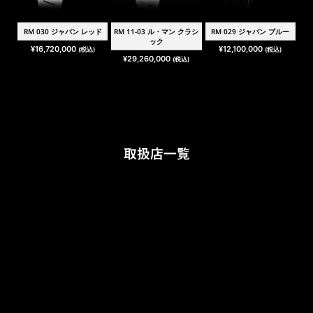
RM 030 ジャパン レッド
RM 11-03 ル・マン クラシ
RM 029 ジャパン ブルー
ック
¥
16,720,000
¥
12,100,000
(税込)
(税込)
¥
29,260,000
(税込)
取扱店一覧
リシャール・ミル ブ
〒104-0061 東京都中央区銀座7
ティック 銀座
丁目6-19
Tel : 03-5537-6688
リシャール・ミル ブ
〒541-0057 大阪市中央区北久宝
ティック 大阪
寺町3-6-1 本町南ガーデンシティ
1階
TEL : 06-6210-1172
リシャール・ミル ブ
〒650-0021 兵庫県神戸市中央区