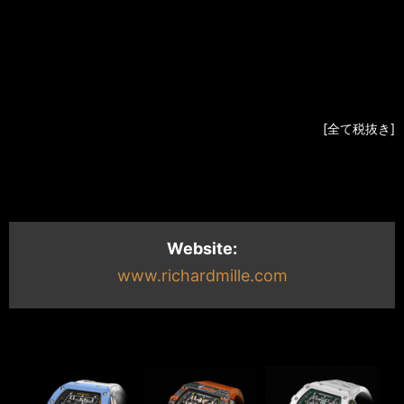
RM26-01
WG
¥63,500,000
¥59,500,000
RM26-01
WGBD
¥149,000,000
¥140,000,000
Baguette
Dia
[全て税抜き]
Website:
www.richardmille.com