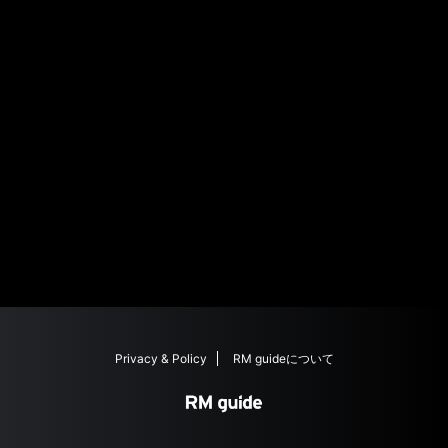
ビル1F
TEL : 092-409-5370
リシャール・ミル ブ
〒160-0022 東京都新宿区新宿3-
ティック 伊勢丹 新宿
14-1伊勢丹新宿店 本館5階
TEL : 03-3352-1111
リシャール・ミル ブ
〒460-8430 愛知県名古屋市中
ティック 松坂屋 名古
区栄3-16-1松坂屋名古屋店北館5
屋
階
TEL : 052-264-2733
Privacy & Policy
RM guideについて