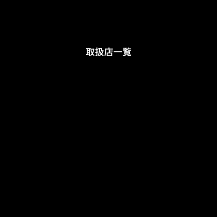
取扱店一覧
リシャール・ミル ブ
〒104-0061 東京都中央区銀座7
ティック 銀座
丁目6-19
Tel : 03-5537-6688
リシャール・ミル ブ
〒541-0057 大阪市中央区北久宝
ティック 大阪
寺町3-6-1 本町南ガーデンシティ
1階
TEL : 06-6210-1172
リシャール・ミル ブ
〒650-0021 兵庫県神戸市中央区
ティック 神戸
三宮町3-1-9
TEL : 078-392-5111
リシャール・ミル ブ
〒812-0027 福岡県福岡市博多区
ティック 福岡
下川端町3-2ホテルオークラ福岡