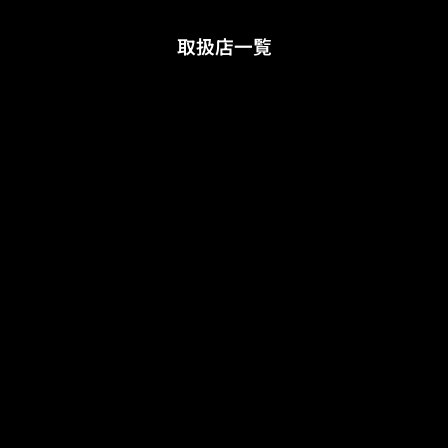
取扱店一覧
リシャール・ミル ブ
〒104-0061 東京都中央区銀座7
ティック 銀座
丁目6-19
Tel : 03-5537-6688
リシャール・ミル ブ
〒541-0057 大阪市中央区北久宝
ティック 大阪
寺町3-6-1 本町南ガーデンシティ
1階
TEL : 06-6210-1172
リシャール・ミル ブ
〒650-0021 兵庫県神戸市中央区
ティック 神戸
三宮町3-1-9
TEL : 078-392-5111
リシャール・ミル ブ
〒812-0027 福岡県福岡市博多区
ティック 福岡
下川端町3-2ホテルオークラ福岡
ビル1F
TEL : 092-409-5370