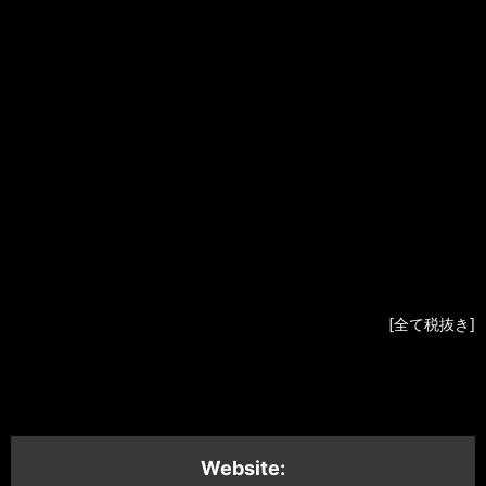
RM037
RG
Jasper(Onyx)
RM037
WG
Pave Dia
RM037
WG
Random Dia
¥37,900,000
¥
RM037
CTPT/RG
Half Dia
¥23,400,000
¥
RM037
CTPT/RG
Pave Dia
¥28,700,000
¥
RM037
CTPT/TI
CTPT
¥12,300,000
¥
RM037
CAO/RG
¥25,200,000
¥
RM037
ATZ/WG
¥19,500,000
[全て税抜き]
Website: